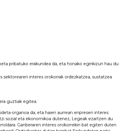
eta pribatuko erakundea da, eta honako eginkizun hau du:
sas sektorearen interes orokorrak ordezkatzea, sustatzea
ra guztiak egitea.
kideta-organoa da, eta haien aurrean enpresen interes
ntzi sozial eta ekonomikoa dutenez, Legeak ezartzen du
Erroldara. Ganberaren interes orokorrekin bat egiten duten