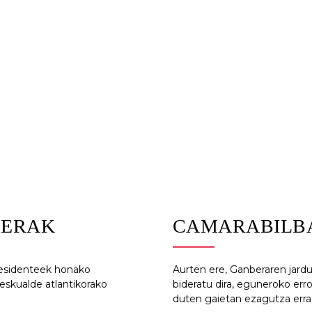
ARBITRAJE GORTEA
GEHIAGO JAKIN
BERAK
CAMARABILB
residenteek honako
Aurten ere, Ganberaren jard
eskualde atlantikorako
bideratu dira, eguneroko er
duten gaietan ezagutza erra