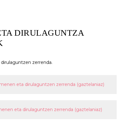
ETA DIRULAGUNTZA
K
dirulaguntzen zerrenda.
rmenen eta dirulaguntzen zerrenda (gaztelaniaz)
menen eta dirulaguntzen zerrenda (gaztelaniaz)