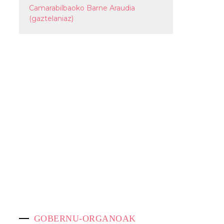
Camarabilbaoko Barne Araudia
(gaztelaniaz)
EAK
GOBERNU-ORGANOAK