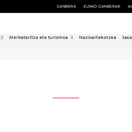
GANBERA
EUSKO GANBERAK
A
Merkataritza eta turismoa
Nazioartekotzea
Jasa
GANBERA
Bilboko Merkataritza Ganbera zuzenbide publikoko eta
kudeaketa pribatuko erakundea da.