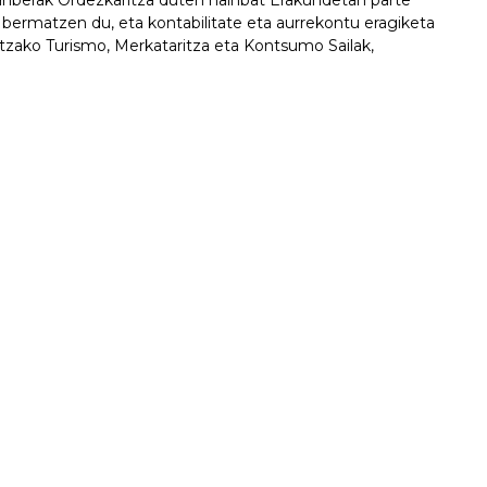
Ganberak Ordezkaritza duten hainbat Erakundetan parte
bermatzen du, eta kontabilitate eta aurrekontu eragiketa
itzako Turismo, Merkataritza eta Kontsumo Sailak,
DEZKARITZA DUTEN ERAKUND
GEHIAGO JAKIN