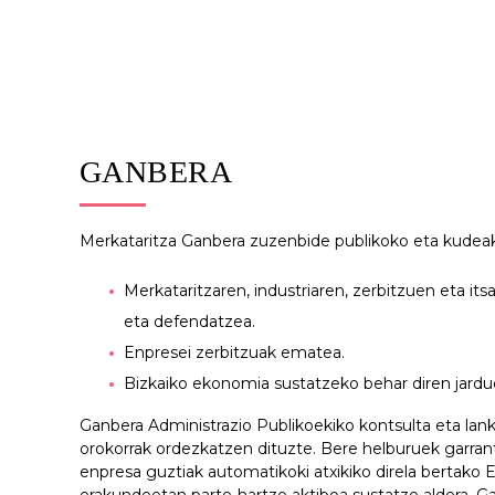
GANBERA
Merkataritza Ganbera zuzenbide publikoko eta kudeak
Merkataritzaren, industriaren, zerbitzuen eta it
eta defendatzea.
Enpresei zerbitzuak ematea.
Bizkaiko ekonomia sustatzeko behar diren jardue
Ganbera Administrazio Publikoekiko kontsulta eta lan
orokorrak ordezkatzen dituzte. Bere helburuek garra
enpresa guztiak automatikoki atxikiko direla bertako 