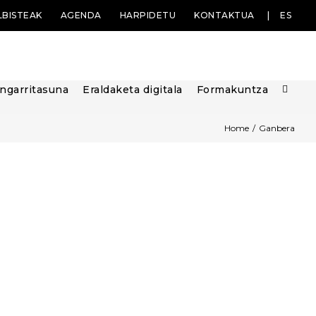
LBISTEAK
AGENDA
HARPIDETU
KONTAKTUA
ES
ngarritasuna
Eraldaketa digitala
Formakuntza
Home
/
Ganbera