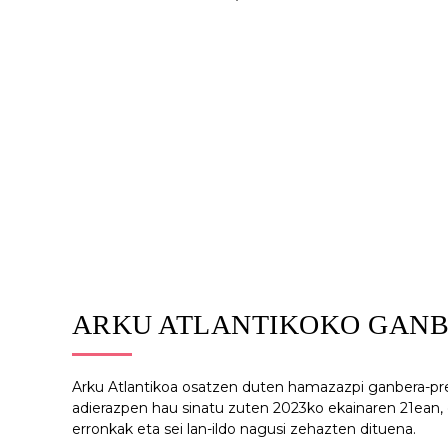
ARKU ATLANTIKOKO GAN
Arku Atlantikoa osatzen duten hamazazpi ganbera-p
adierazpen hau sinatu zuten 2023ko ekainaren 21ean, 
erronkak eta sei lan-ildo nagusi zehazten dituena.