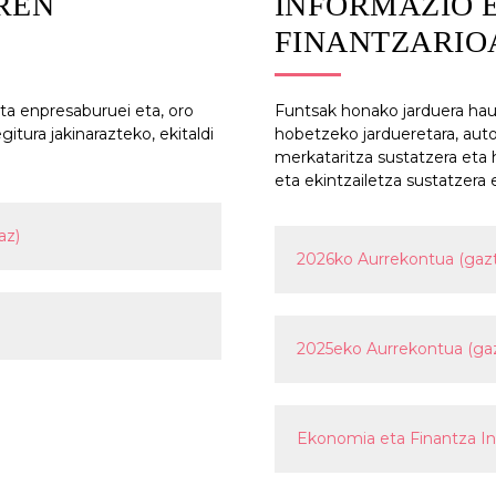
REN
INFORMAZIO 
FINANTZARIO
a enpresaburuei eta, oro
Funtsak honako jarduera haue
itura jakinarazteko, ekitaldi
hobetzeko jardueretara, auto
merkataritza sustatzera eta
eta ekintzailetza sustatzer
az)
2026ko Aurrekontua (gazt
2025eko Aurrekontua (gaz
Ekonomia eta Finantza In