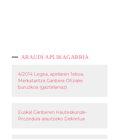
ARAUDI APLIKAGARRIA
4/2014 Legea, apirilaren 1ekoa,
Merkataritza Ganbera Ofizialei
buruzkoa (gaztelaniaz)
Euskal Ganberen Hauteskunde-
Prozedura arautzeko Dekretua