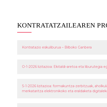
KONTRATATZAILEAREN PR
Kontratazio eskuliburua – Bilboko Ganbera
O-1-2026 lizitazioa: Ekitaldi-aretoa eta liburutegia 
S-1-2026 lizitazioa: formakuntza-zerbitzuak, aholkul
merkataritza elektronikoko eta eraldaketa digitale