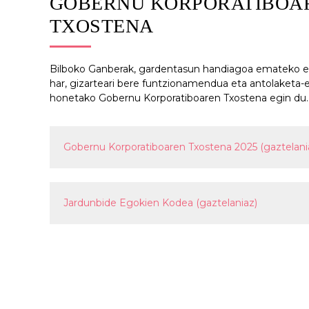
GOBERNU KORPORATIBOA
TXOSTENA
Bilboko Ganberak, gardentasun handiagoa emateko et
har, gizarteari bere funtzionamendua eta antolaketa-eg
honetako Gobernu Korporatiboaren Txostena egin du.
Gobernu Korporatiboaren Txostena 2025 (gaztelani
Jardunbide Egokien Kodea (gaztelaniaz)