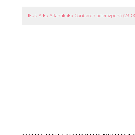
Ikusi Arku Atlantikoko Ganberen adierazpena (23-06