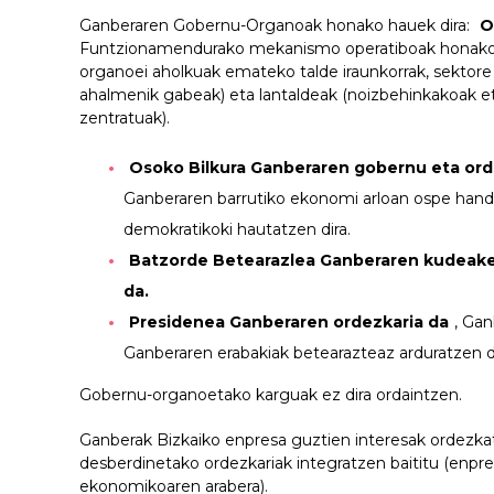
Ganberaren Gobernu-Organoak honako hauek dira:
O
Funtzionamendurako mekanismo operatiboak honako ha
organoei aholkuak emateko talde iraunkorrak, sektore
ahalmenik gabeak) eta lantaldeak (noizbehinkakoak 
zentratuak).
Osoko Bilkura Ganberaren gobernu eta ord
Ganberaren barrutiko ekonomi arloan ospe handi
demokratikoki hautatzen dira.
Batzorde Betearazlea Ganberaren kudeaket
da.
Presidenea Ganberaren ordezkaria da
, Ga
Ganberaren erabakiak betearazteaz arduratzen d
Gobernu-organoetako karguak ez dira ordaintzen.
Ganberak Bizkaiko enpresa guztien interesak ordezka
desberdinetako ordezkariak integratzen baititu (enpr
ekonomikoaren arabera).