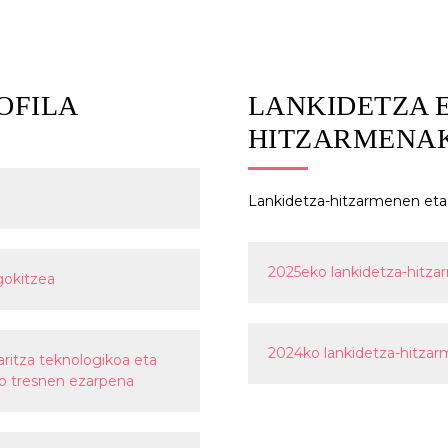
OFILA
LANKIDETZA 
HITZARMENA
Lankidetza-hitzarmenen eta 
2025eko lankidetza-hitza
egokitzea
2024ko lankidetza-hitzar
aritza teknologikoa eta
ko tresnen ezarpena