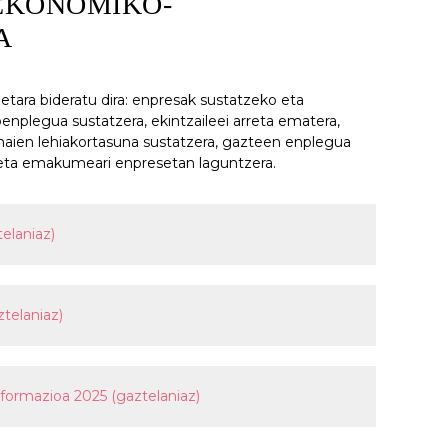
EKONOMIKO-
A
tara bideratu dira: enpresak sustatzeko eta
enplegua sustatzera, ekintzaileei arreta ematera,
 haien lehiakortasuna sustatzera, gazteen enplegua
a eta emakumeari enpresetan laguntzera.
elaniaz)
telaniaz)
formazioa 2025 (gaztelaniaz)