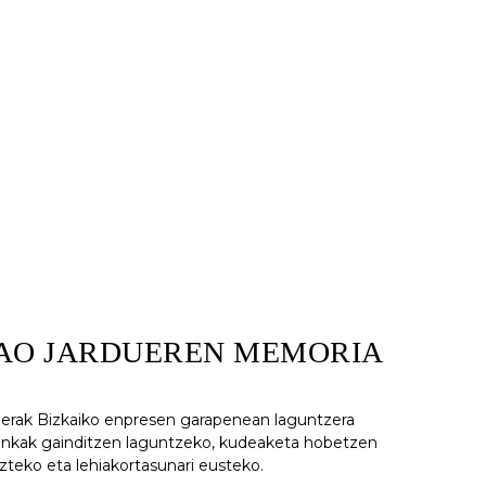
AO JARDUEREN MEMORIA
uerak Bizkaiko enpresen garapenean laguntzera
ronkak gainditzen laguntzeko, kudeaketa hobetzen
zteko eta lehiakortasunari eusteko.