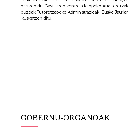
erakundeetan parte-hartze aktiboa sustatze aldera, 
hartzen du. Gastuaren kontrola kanpoko Auditoretzak 
guztiak Tutoretzapeko Administrazioak, Eusko Jaurlar
ikuskatzen ditu.
OR
GOBERNU-ORGANOAK