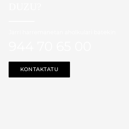
DUZU?
Jarri harremanetan aholkulari batekin
944 70 65 00
KONTAKTATU