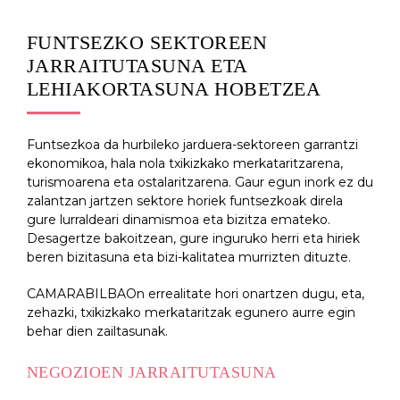
FUNTSEZKO SEKTOREEN
JARRAITUTASUNA ETA
LEHIAKORTASUNA HOBETZEA
Funtsezkoa da hurbileko jarduera-sektoreen garrantzi
ekonomikoa, hala nola txikizkako merkataritzarena,
turismoarena eta ostalaritzarena. Gaur egun inork ez du
zalantzan jartzen sektore horiek funtsezkoak direla
gure lurraldeari dinamismoa eta bizitza emateko.
Desagertze bakoitzean, gure inguruko herri eta hiriek
beren bizitasuna eta bizi-kalitatea murrizten dituzte.
CAMARABILBAOn errealitate hori onartzen dugu, eta,
zehazki, txikizkako merkataritzak egunero aurre egin
behar dien zailtasunak.
NEGOZIOEN JARRAITUTASUNA