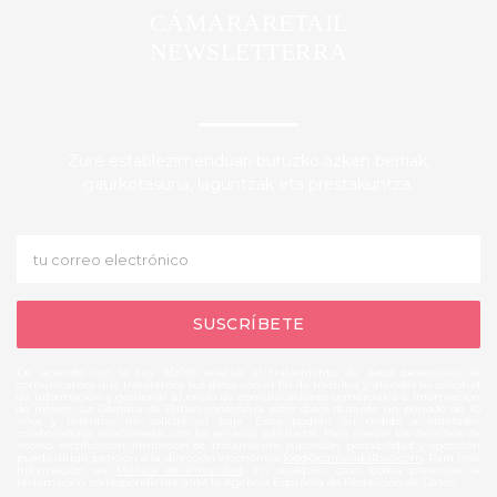
CÁMARARETAIL
NEWSLETTERRA
Zure establezimenduari buruzko azken berriak,
gaurkotasuna, laguntzak eta prestakuntza.
De acuerdo con la Ley 3/2018 relativa al tratamiento de datos personales, le
comunicamos que trataremos sus datos con el fin de tramitar y atender su solicitud
de información y gestionar el envío de comunicaciones comerciales e información
de interés. La Cámara de Bilbao conservará estos datos durante un periodo de 10
años y mientras no solicite su baja. Éstos podrán ser cedido a entidades
colaboradoras relacionadas con los servicios solicitados. Para ejercer los derechos de
acceso, rectificación, limitación de tratamiento, supresión, portabilidad y oposición
puede dirigir petición a la dirección electrónica
lopd@camarabilbao.com
. Para más
información ver
Política de Privacidad
. En cualquier caso, podrá presentar la
reclamación correspondiente ante la Agencia Española de Protección de Datos.