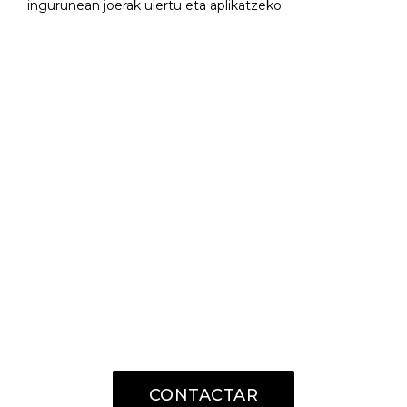
ingurunean joerak ulertu eta aplikatzeko.
¿HABLAMOS?
Puedes llamarnos directamente o
realizar una consulta detallada a
través de la página de contacto.
944 70 65 00
CONTACTAR