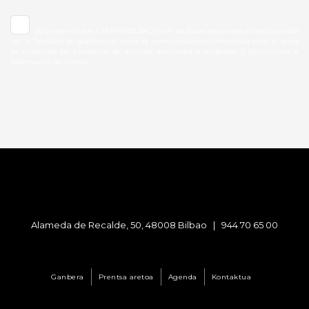
Sí, consiento que CÁMARABILBAO trate los datos personales proporcionados
con la finalidad de gestionar el envío de comunicaciones comerciales para la venta
de productos y/o prestación de servicios destinados a empresas y particulares, e
información de interés.
Alameda de Recalde, 50, 48008 Bilbao |
944 70 65 00
Ganbera
Prentsa aretoa
Agenda
Kontaktua