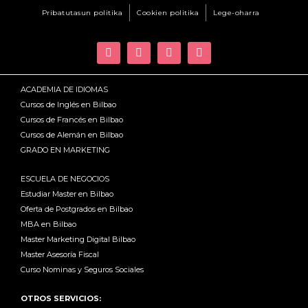
Pribatutasun politika
Cookien politika
Lege-oharra
ACADEMIA DE IDIOMAS
Cursos de Inglés en Bilbao
Cursos de Francés en Bilbao
Cursos de Alemán en Bilbao
GRADO EN MARKETING
ESCUELA DE NEGOCIOS
Estudiar Master en Bilbao
Oferta de Postgrados en Bilbao
MBA en Bilbao
Master Marketing Digital Bilbao
Master Asesoría Fiscal
Curso Nominas y Seguros Sociales
OTROS SERVICIOS: