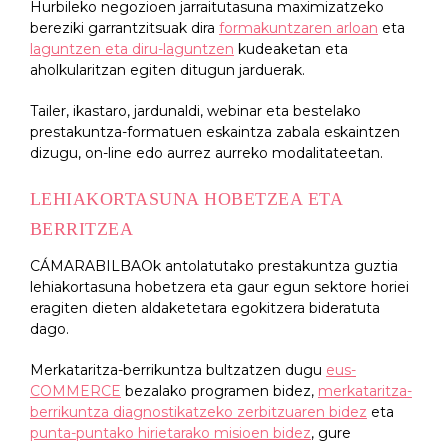
Hurbileko negozioen jarraitutasuna maximizatzeko
bereziki garrantzitsuak dira
formakuntzaren arloan
eta
laguntzen eta diru-laguntzen
kudeaketan eta
aholkularitzan egiten ditugun jarduerak.
Tailer, ikastaro, jardunaldi, webinar eta bestelako
prestakuntza-formatuen eskaintza zabala eskaintzen
dizugu, on-line edo aurrez aurreko modalitateetan.
LEHIAKORTASUNA HOBETZEA ETA
BERRITZEA
CÁMARABILBAOk antolatutako prestakuntza guztia
lehiakortasuna hobetzera eta gaur egun sektore horiei
eragiten dieten aldaketetara egokitzera bideratuta
dago.
Merkataritza-berrikuntza bultzatzen dugu
eus-
COMMERCE
bezalako programen bidez,
merkataritza-
berrikuntza diagnostikatzeko zerbitzuaren bidez
eta
punta-puntako hirietarako misioen bidez
, gure