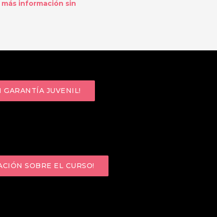
a más información sin
ndrás que estar inscrito en el
N GARANTÍA JUVENIL!
Infórmate solicitando más
ACIÓN SOBRE EL CURSO!