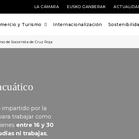
LA CÁMARA
EUSKO GANBERAK
ACTUALIDA
mercio y Turismo
Internacionalización
Sostenibilid
so de Socorrista de Cruz Roja
acuático
o
impartido por la
 para trabajar como
 tienes
entre 16 y 30
udias ni trabajas
,