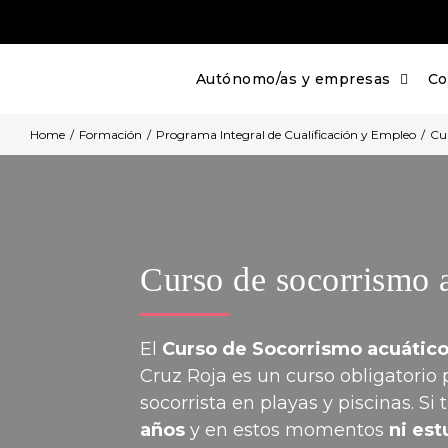
Skip
to
content
Autónomo/as y empresas
Co
Home
/
Formación
/
Programa Integral de Cualificación y Empleo
/
Cur
Curso de socorrismo 
El
Curso de Socorrismo acuátic
Cruz Roja es un curso obligatorio
socorrista en playas y piscinas. Si
años
y en estos momentos
ni est