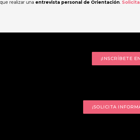
 que realizar una
entrevista personal de Orientación
.
Solicit
Para poder acceder al curso te
Sistema de Garantía Juvenil
¡INSCRÍBETE E
¿Quieres realizar el curso?
¡
información sin compromiso!
¡SOLICITA INFORM