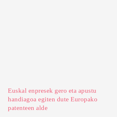
Euskal enpresek gero eta apustu
handiagoa egiten dute Europako
patenteen alde