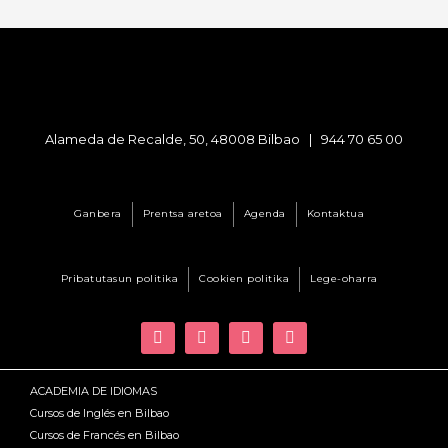
Alameda de Recalde, 50, 48008 Bilbao |
944 70 65 00
Ganbera
Prentsa aretoa
Agenda
Kontaktua
Pribatutasun politika
Cookien politika
Lege-oharra
ACADEMIA DE IDIOMAS
Cursos de Inglés en Bilbao
Cursos de Francés en Bilbao