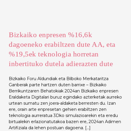
Bizkaiko enpresen %16,6k
dagoeneko erabiltzen dute AA, eta
%19,5ek teknologia horretan
inbertituko dutela adierazten dute
Bizkaiko Foru Aldundiak eta Bilboko Merkataritza
Ganberak parte hartzen duten barrixe – Bizkaiko
Berrikuntzaren Behatokiak 2024an Bizkaiko enpresen
Eraldaketa Digitalari buruz egindako azterketak aurreko
urtean sumatu zen joera-aldaketa berresten du. Izan
ere, orain arte enpresetan gehien erabiltzen zen
teknologia aurreratua 3Dko simulazioarekin eta eredu
birtualekin erlazionatutakoa bazen ere, 2024an Adimen
Artifiziala da lehen postuan dagoena. [...]