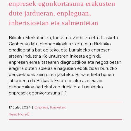
enpresek egonkortasuna erakusten
dute jardueran, enpleguan,
inbertsioetan eta salmentetan
Bilboko Merkataritza, Industria, Zerbitzu eta Itsasketa
Ganberak datu ekonomikoak aztertu ditu Bizkaiko
erradiografia bat egiteko, eta Lurraldeko enpresen
artean Industria Koiunturaren Inkesta egin du,
enpresen errealitatearen diagnostikoa eta negozioetan
eragina duten adierazle nagusien eboluzioari buruzko
perspektibak zein diren jakiteko. Bi azterketa horien
laburpena da Bizkaiak Estatu osoko azelerazio
ekonomikoa partekatzen duela eta Lurraldeko
enpresek egonkortasuna [...]
17 July, 2024
|
Enpresa
,
Ikasketak
Read More