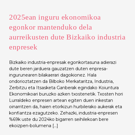
2025ean inguru ekonomikoa
egonkor mantenduko dela
aurreikusten dute Bizkaiko industria
enpresek
Bizkaiko industria-enpresak egonkortasuna adierazi
dute beren jarduera gauzatzen duten enpresa-
ingurunearen bilakaerari dagokionez. Hala
ondorioztatzen da Bilboko Merkataritza, Industria,
Zerbitzu eta Itsasketa Ganberak egindako Koiuntura
Ekonomikoari buruzko azken txostenetik. Txosten hori
Lurraldeko enpresen artean egiten duen inkestan
oinarritzen da, haien etorkizun hurbilerako aukerak eta
konfiantza ezagutzeko. Zehazki, industria-enpresen
%69k uste du 2024ko bigarren seihilekoan bere
ekoizpen-bolumena [...]