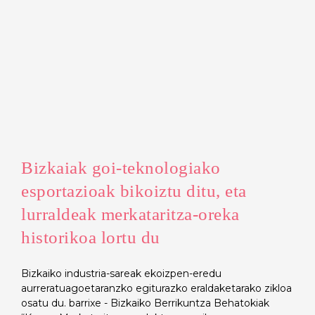
Bizkaiak goi-teknologiako
esportazioak bikoiztu ditu, eta
lurraldeak merkataritza-oreka
historikoa lortu du
Bizkaiko industria-sareak ekoizpen-eredu
aurreratuagoetaranzko egiturazko eraldaketarako zikloa
osatu du. barrixe - Bizkaiko Berrikuntza Behatokiak