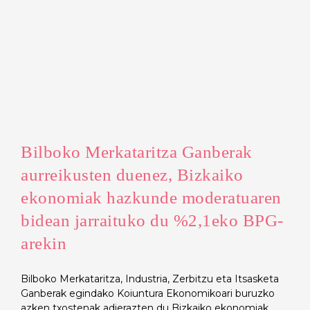
Bilboko Merkataritza Ganberak
aurreikusten duenez, Bizkaiko
ekonomiak hazkunde moderatuaren
bidean jarraituko du %2,1eko BPG-
arekin
Bilboko Merkataritza, Industria, Zerbitzu eta Itsasketa
Ganberak egindako Koiuntura Ekonomikoari buruzko
azken txostenak adierazten du Bizkaiko ekonomiak