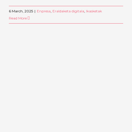
6 March, 2025
|
Enpresa
,
Eraldaketa digitala
,
Ikasketak
Read More