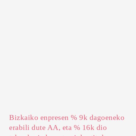
Bizkaiko enpresen % 9k dagoeneko
erabili dute AA, eta % 16k dio