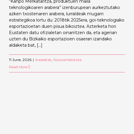
“Kanpo Merkataritza, produktuen maila
teknologikoaren arabera” izenburupean aurkeztutako
azken txostenaren arabera, lurraldeak mugarri
estrategikoa lortu du: 2018tik 2025era, goi-teknologiako
esportazioetan duen pisua bikoiztea. Azterketa hori
Eustaten datu ofizialetan oinarritzen da, eta agerian
uzten du Bizkaiko esportazioen osaeran izandako
aldaketa bat, [...]
11 June, 2026
|
Ikasketak
,
Nazioartekotzea
Read More