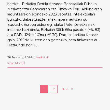
barrixe - Bizkaiko Berrikuntzaren Behatokiak Bilboko
Merkataritza Ganberaren eta Bizkaiko Foru Aldundiaren
laguntzarekin egindako 2023 Jabetza Intelektualari
buruzko Babestu azterlanak nabarmentzen du
Euskadik Europa bidez egindako Patente-eskaerak
indarrez hazi direla, Bizkaian 36tik 66ra pasatuz (+% 83)
eta EAEn 124tik 169ra (+% 36). Datu historikoa izateaz
gain, 2019tik ikusten den goranzko joera finkatzen du.
Hazkunde hori, [...]
26 January, 2024
|
Ikasketak
Read More
Next
1
2