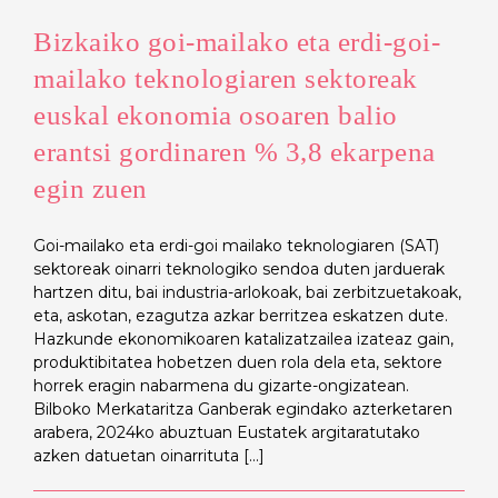
Bizkaiko goi-mailako eta erdi-goi-
mailako teknologiaren sektoreak
euskal ekonomia osoaren balio
erantsi gordinaren % 3,8 ekarpena
egin zuen
Goi-mailako eta erdi-goi mailako teknologiaren (SAT)
sektoreak oinarri teknologiko sendoa duten jarduerak
hartzen ditu, bai industria-arlokoak, bai zerbitzuetakoak,
eta, askotan, ezagutza azkar berritzea eskatzen dute.
Hazkunde ekonomikoaren katalizatzailea izateaz gain,
produktibitatea hobetzen duen rola dela eta, sektore
horrek eragin nabarmena du gizarte-ongizatean.
Bilboko Merkataritza Ganberak egindako azterketaren
arabera, 2024ko abuztuan Eustatek argitaratutako
azken datuetan oinarrituta [...]