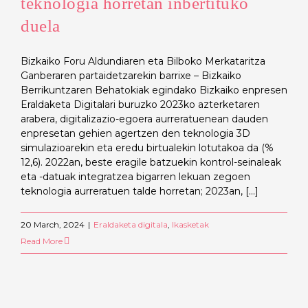
teknologia horretan inbertituko
duela
Bizkaiko Foru Aldundiaren eta Bilboko Merkataritza
Ganberaren partaidetzarekin barrixe – Bizkaiko
Berrikuntzaren Behatokiak egindako Bizkaiko enpresen
Eraldaketa Digitalari buruzko 2023ko azterketaren
arabera, digitalizazio-egoera aurreratuenean dauden
enpresetan gehien agertzen den teknologia 3D
simulazioarekin eta eredu birtualekin lotutakoa da (%
12,6). 2022an, beste eragile batzuekin kontrol-seinaleak
eta -datuak integratzea bigarren lekuan zegoen
teknologia aurreratuen talde horretan; 2023an, [...]
20 March, 2024
|
Eraldaketa digitala
,
Ikasketak
Read More