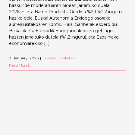
hazkunde moderatuaren bidean jarraituko duela
2026an, eta Barne Produktu Gordina %2,1-%2,2 inguru
haziko dela, Euskal Autonomia Erkidego osorako
aurreikusitakoaren ildotik. Hala, Ganberak espero du
Bizkaiak eta Euskadik Euroguneak baino gehiago
hazten jarraituko dutela (%1,2 inguru), eta Espainiako
ekonomiarekiko [...]
21 January, 2026
|
Enpresa
,
Ikasketak
Read More