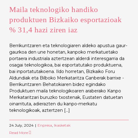
Maila teknologiko handiko
produktuen Bizkaiko esportazioak
% 31,4 hazi ziren iaz
Berrikuntzaren eta teknologiaren aldeko apustua gaur-
gaurkoa den une honetan, kanpoko merkatuetako
portaera industriala aztertzean alderdi interesgarria da
osagai teknologikoa, bai esportatutako produktuena,
bai inportatutakoena. Ildo horretan, Bizkaiko Foru
Aldundiak eta Bilboko Merkataritza Ganberak barrixe -
Berrikuntzaren Behatokiaren bidez egindako
Produktuen maila teknologikoaren araberako Kanpo
Merkataritzari buruzko txostenak, Eustaten datuetan
oinarrituta, adierazten du kanpo-merkatu
teknologikoak, aztertzen [...]
24 July, 2024
|
Enpresa
,
Ikasketak
Read More