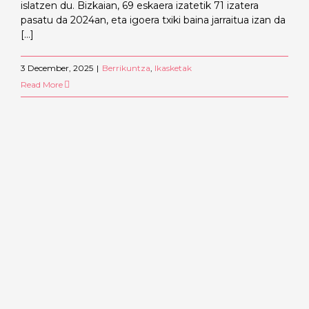
islatzen du. Bizkaian, 69 eskaera izatetik 71 izatera
pasatu da 2024an, eta igoera txiki baina jarraitua izan da
[...]
3 December, 2025
|
Berrikuntza
,
Ikasketak
Read More