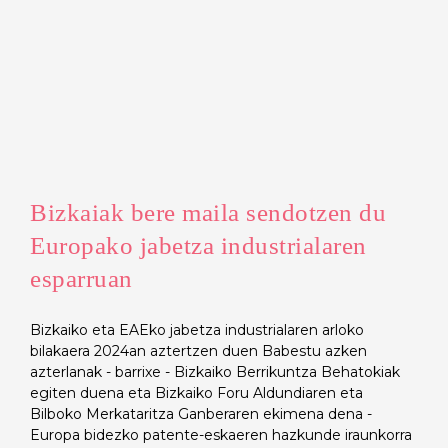
Bizkaiak bere maila sendotzen du
Europako jabetza industrialaren
esparruan
Bizkaiko eta EAEko jabetza industrialaren arloko
bilakaera 2024an aztertzen duen Babestu azken
azterlanak - barrixe - Bizkaiko Berrikuntza Behatokiak
egiten duena eta Bizkaiko Foru Aldundiaren eta
Bilboko Merkataritza Ganberaren ekimena dena -
Europa bidezko patente-eskaeren hazkunde iraunkorra