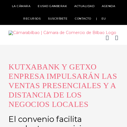
Skip
LA CÁMARA
EUSKO GANBERAK
ACTUALIDAD
AGENDA
to
RECURSOS
SUSCRÍBETE
CONTACTO
EU
content
KUTXABANK Y GETXO
ENPRESA IMPULSARÁN LAS
VENTAS PRESENCIALES Y A
DISTANCIA DE LOS
NEGOCIOS LOCALES
El convenio facilita