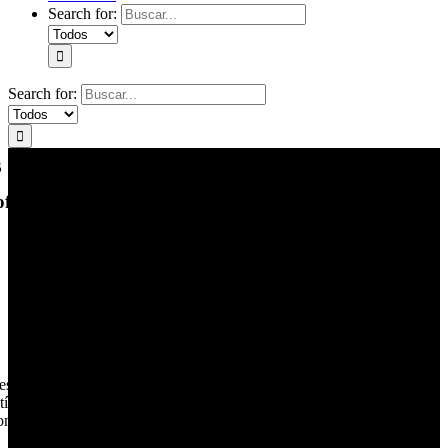
Search for:
Search for:
 hacerlo?
fesionales que buscan avanzar en sus carreras y
 es un programa de postgrado enfocado, tal y como indica su nombre,
 títulos más reconocidos y valorados en el ámbito empresarial. Es un
nales las habilidades y conocimientos necesarios para enfrentar los