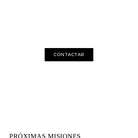
Si te interesa avanzar en la
exportación de tus productos o si
quieres participar en alguna actividad,
contacta con nosotros sin
compromiso.
CONTACTAR
PRÓXIMAS MISIONES