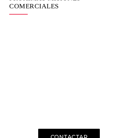
COMERCIALES
¿HABLAMOS?
Puedes llamarnos directamente o
realizar una consulta detallada a
través de la página de contacto.
944 70 65 00
CONTACTAR