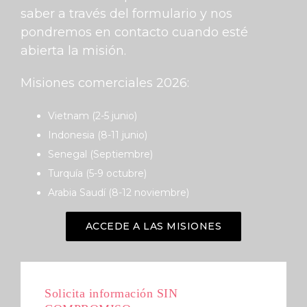
saber a través del formulario y nos
pondremos en contacto cuando esté
abierta la misión.
Misiones comerciales 2026:
Vietnam (2-5 junio)
Indonesia (8-11 junio)
Senegal (Septiembre)
Turquía (5-9 octubre)
Arabia Saudí (8-12 noviembre)
ACCEDE A LAS MISIONES
Solicita información SIN