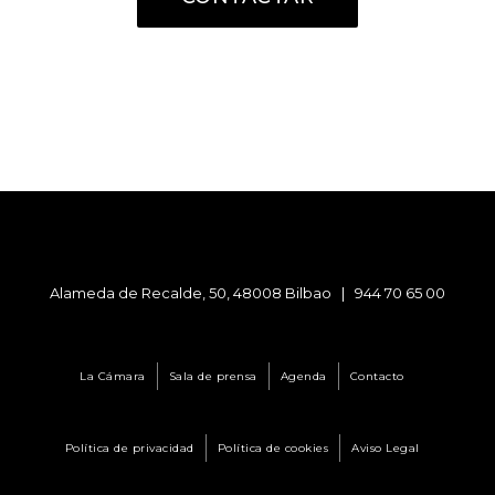
Alameda de Recalde, 50, 48008 Bilbao |
944 70 65 00
La Cámara
Sala de prensa
Agenda
Contacto
Política de privacidad
Política de cookies
Aviso Legal