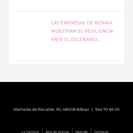
LAS EMPRESAS DE BIZKAIA
MUESTRAN SU RESILIENCIA
ANTE EL ESCENARIO...
Alameda de Recalde, 50, 48008 Bilbao |
944 70 65 00
La Cámara
Sala de prensa
Agenda
Contacto