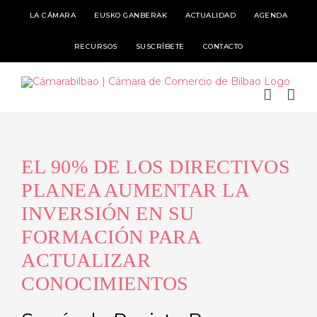
Skip
LA CÁMARA
EUSKO GANBERAK
ACTUALIDAD
AGENDA
to
RECURSOS
SUSCRÍBETE
CONTACTO
content
EL 90% DE LOS DIRECTIVOS
PLANEA AUMENTAR LA
INVERSIÓN EN SU
FORMACIÓN PARA
ACTUALIZAR
CONOCIMIENTOS