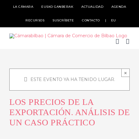
Skip
LA CÁMARA
EUSKO GANBERAK
ACTUALIDAD
AGENDA
to
RECURSOS
SUSCRÍBETE
CONTACTO
EU
content
×
ESTE EVENTO YA HA TENIDO LUGAR.
LOS PRECIOS DE LA
EXPORTACIÓN. ANÁLISIS DE
UN CASO PRÁCTICO