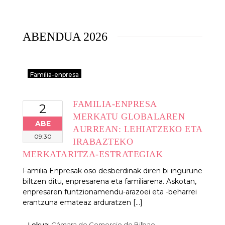
ABENDUA 2026
Familia-enpresa
FAMILIA-ENPRESA
2
MERKATU GLOBALAREN
ABE
AURREAN: LEHIATZEKO ETA
09:30
IRABAZTEKO
MERKATARITZA-ESTRATEGIAK
Familia Enpresak oso desberdinak diren bi ingurune
biltzen ditu, enpresarena eta familiarena. Askotan,
enpresaren funtzionamendu-arazoei eta -beharrei
erantzuna emateaz arduratzen [...]
Lekua:
Cámara de Comercio de Bilbao