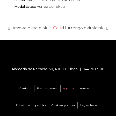
Modalitatea:
Aurrez-aurrekoa
Atzeko ekitaldiak
Gaur
Hurrengo ekitaldiak
Alameda de Recalde, 50, 48008 Bilbao |
944 70 65 00
Ganbera
Prentsa aretoa
Agenda
Kontaktua
Pribatutasun politika
Cookien politika
Lege-oharra