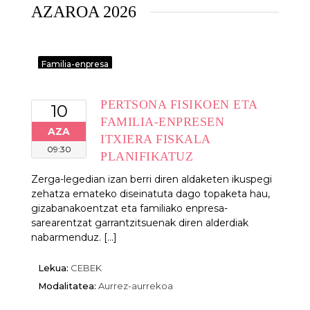
AZAROA 2026
Familia-enpresa
PERTSONA FISIKOEN ETA
10
FAMILIA-ENPRESEN
AZA
ITXIERA FISKALA
09:30
PLANIFIKATUZ
Zerga-legedian izan berri diren aldaketen ikuspegi
zehatza emateko diseinatuta dago topaketa hau,
gizabanakoentzat eta familiako enpresa-
sarearentzat garrantzitsuenak diren alderdiak
nabarmenduz. [...]
Lekua:
CEBEK
Modalitatea:
Aurrez-aurrekoa