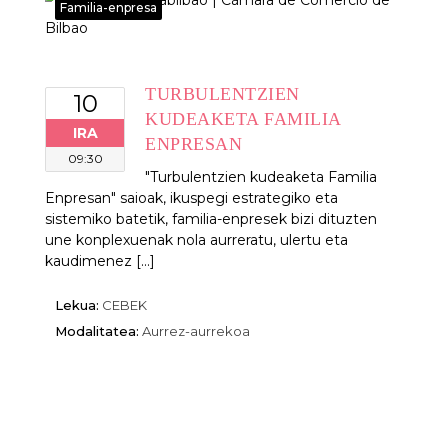
Familia-enpresa
TURBULENTZIEN
10
KUDEAKETA FAMILIA
IRA
ENPRESAN
09:30
"Turbulentzien kudeaketa Familia
Enpresan" saioak, ikuspegi estrategiko eta
sistemiko batetik, familia-enpresek bizi dituzten
une konplexuenak nola aurreratu, ulertu eta
kaudimenez [...]
Lekua:
CEBEK
Modalitatea:
Aurrez-aurrekoa