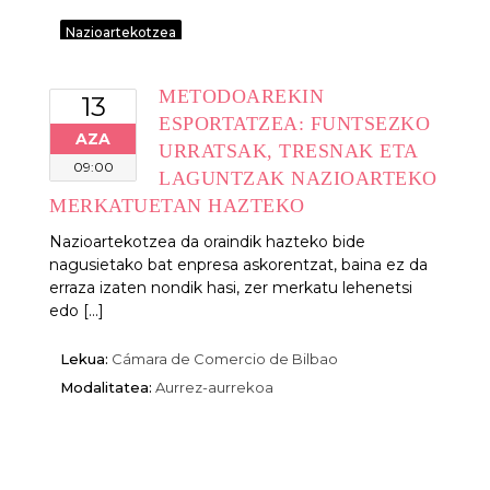
Nazioartekotzea
METODOAREKIN
13
ESPORTATZEA: FUNTSEZKO
AZA
URRATSAK, TRESNAK ETA
09:00
LAGUNTZAK NAZIOARTEKO
MERKATUETAN HAZTEKO
Nazioartekotzea da oraindik hazteko bide
nagusietako bat enpresa askorentzat, baina ez da
erraza izaten nondik hasi, zer merkatu lehenetsi
edo [...]
Lekua:
Cámara de Comercio de Bilbao
Modalitatea:
Aurrez-aurrekoa