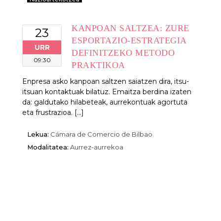
KANPOAN SALTZEA: ZURE
23
ESPORTAZIO-ESTRATEGIA
URR
DEFINITZEKO METODO
09:30
PRAKTIKOA
Enpresa asko kanpoan saltzen saiatzen dira, itsu-
itsuan kontaktuak bilatuz. Emaitza berdina izaten
da: galdutako hilabeteak, aurrekontuak agortuta
eta frustrazioa. [...]
Lekua:
Cámara de Comercio de Bilbao
Modalitatea:
Aurrez-aurrekoa