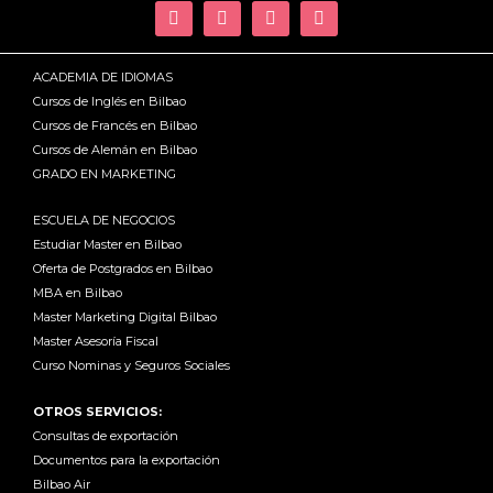
ACADEMIA DE IDIOMAS
Cursos de Inglés en Bilbao
Cursos de Francés en Bilbao
Cursos de Alemán en Bilbao
GRADO EN MARKETING
ESCUELA DE NEGOCIOS
Estudiar Master en Bilbao
Oferta de Postgrados en Bilbao
MBA en Bilbao
Master Marketing Digital Bilbao
Master Asesoría Fiscal
Curso Nominas y Seguros Sociales
OTROS SERVICIOS:
Consultas de exportación
Documentos para la exportación
Bilbao Air