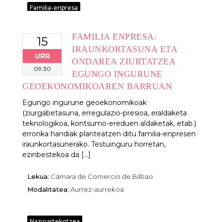
Familia-enpresa
FAMILIA ENPRESA:
15
IRAUNKORTASUNA ETA
URR
ONDAREA ZIURTATZEA
09:30
EGUNGO INGURUNE
GEOEKONOMIKOAREN BARRUAN
Egungo ingurune geoekonomikoak
(ziurgabetasuna, erregulazio-presioa, eraldaketa
teknologikoa, kontsumo-ereduen aldaketak, etab.)
erronka handiak planteatzen ditu familia-enpresen
iraunkortasunerako. Testuinguru horretan,
ezinbestekoa da [...]
Lekua:
Cámara de Comercio de Bilbao
Modalitatea:
Aurrez-aurrekoa
Nazioartekotzea