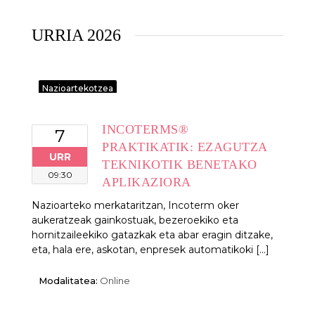
URRIA 2026
Nazioartekotzea
INCOTERMS®
7
PRAKTIKATIK: EZAGUTZA
URR
TEKNIKOTIK BENETAKO
09:30
APLIKAZIORA
Nazioarteko merkataritzan, Incoterm oker
aukeratzeak gainkostuak, bezeroekiko eta
hornitzaileekiko gatazkak eta abar eragin ditzake,
eta, hala ere, askotan, enpresek automatikoki [...]
Modalitatea:
Online