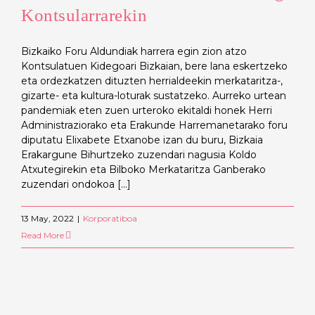
Kontsularrarekin
Bizkaiko Foru Aldundiak harrera egin zion atzo
Kontsulatuen Kidegoari Bizkaian, bere lana eskertzeko
eta ordezkatzen dituzten herrialdeekin merkataritza-,
gizarte- eta kultura-loturak sustatzeko. Aurreko urtean
pandemiak eten zuen urteroko ekitaldi honek Herri
Administraziorako eta Erakunde Harremanetarako foru
diputatu Elixabete Etxanobe izan du buru, Bizkaia
Erakargune Bihurtzeko zuzendari nagusia Koldo
Atxutegirekin eta Bilboko Merkataritza Ganberako
zuzendari ondokoa [...]
13 May, 2022
|
Korporatiboa
Read More