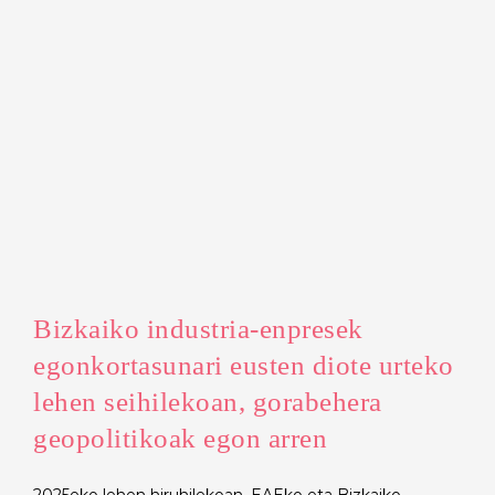
Bizkaiko industria-enpresek
egonkortasunari eusten diote urteko
lehen seihilekoan, gorabehera
geopolitikoak egon arren
2025eko lehen hiruhilekoan, EAEko eta Bizkaiko