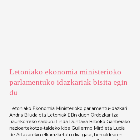
Letoniako ekonomia ministerioko
parlamentuko idazkariak bisita egin
du
Letoniako Ekonomia Ministerioko parlamentu-idazkari
Andris Biluda eta Letoniak EBn duen Ordezkaritza
Iraunkorreko sailburu Linda Duntava Bilboko Ganberako
nazioartekotze-taldeko kide Guillermo Miró eta Lucía
de Artazarekin elkarrizketatu dira gaur, herrialdearen