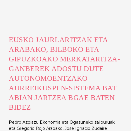
EUSKO JAURLARITZAK ETA
ARABAKO, BILBOKO ETA
GIPUZKOAKO MERKATARITZA-
GANBEREK ADOSTU DUTE
AUTONOMOENTZAKO
AURREIKUSPEN-SISTEMA BAT
ABIAN JARTZEA BGAE BATEN
BIDEZ
Pedro Azpiazu Ekonomia eta Ogasuneko sailburuak
eta Gregorio Rojo Arabako, José Ignacio Zudaire