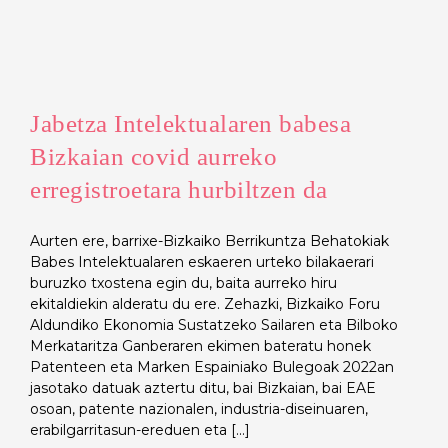
Jabetza Intelektualaren babesa
Bizkaian covid aurreko
erregistroetara hurbiltzen da
Aurten ere, barrixe-Bizkaiko Berrikuntza Behatokiak
Babes Intelektualaren eskaeren urteko bilakaerari
buruzko txostena egin du, baita aurreko hiru
ekitaldiekin alderatu du ere. Zehazki, Bizkaiko Foru
Aldundiko Ekonomia Sustatzeko Sailaren eta Bilboko
Merkataritza Ganberaren ekimen bateratu honek
Patenteen eta Marken Espainiako Bulegoak 2022an
jasotako datuak aztertu ditu, bai Bizkaian, bai EAE
osoan, patente nazionalen, industria-diseinuaren,
erabilgarritasun-ereduen eta [...]