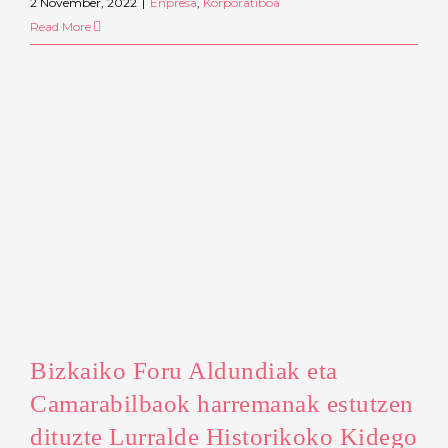
2 November, 2022
|
Enpresa
,
Korporatiboa
Read More
Bizkaiko Foru Aldundiak eta
Camarabilbaok harremanak estutzen
dituzte Lurralde Historikoko Kidego