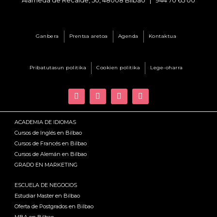
Ganbera
Prentsa aretoa
Agenda
Kontaktua
Pribatutasun politika
Cookien politika
Lege-oharra
ACADEMIA DE IDIOMAS
Cursos de Inglés en Bilbao
Cursos de Francés en Bilbao
Cursos de Alemán en Bilbao
GRADO EN MARKETING
ESCUELA DE NEGOCIOS
Estudiar Master en Bilbao
Oferta de Postgrados en Bilbao
MBA en Bilbao