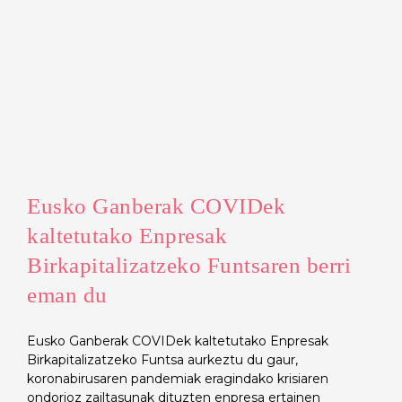
Eusko Ganberak COVIDek
kaltetutako Enpresak
Birkapitalizatzeko Funtsaren berri
eman du
Eusko Ganberak COVIDek kaltetutako Enpresak
Birkapitalizatzeko Funtsa aurkeztu du gaur,
koronabirusaren pandemiak eragindako krisiaren
ondorioz zailtasunak dituzten enpresa ertainen