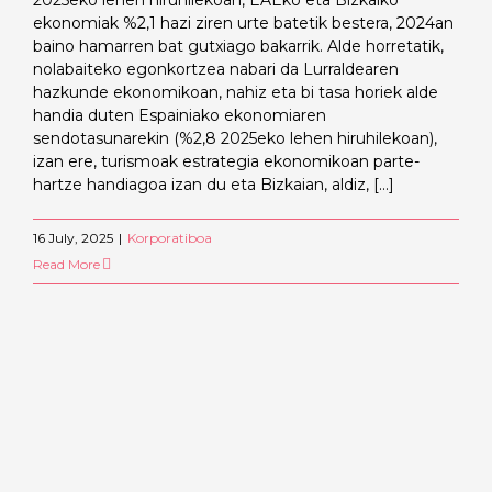
ekonomiak %2,1 hazi ziren urte batetik bestera, 2024an
baino hamarren bat gutxiago bakarrik. Alde horretatik,
nolabaiteko egonkortzea nabari da Lurraldearen
hazkunde ekonomikoan, nahiz eta bi tasa horiek alde
handia duten Espainiako ekonomiaren
sendotasunarekin (%2,8 2025eko lehen hiruhilekoan),
izan ere, turismoak estrategia ekonomikoan parte-
hartze handiagoa izan du eta Bizkaian, aldiz, [...]
16 July, 2025
|
Korporatiboa
Read More