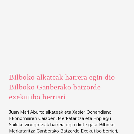
Bilboko alkateak harrera egin dio
Bilboko Ganberako batzorde
exekutibo berriari
Juan Mari Aburto alkateak eta Xabier Ochandiano
Ekonomiaren Garapen, Merkataritza eta Enplegu
Saileko zinegotziak harrera egin diote gaur Bilboko
Merkataritza Ganberako Batzorde Exekutibo berriari,