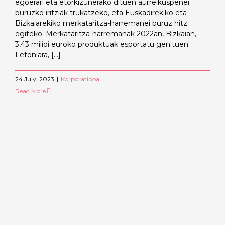
egoerari eta etorkizunerako dituen aurreikuspenei
buruzko iritziak trukatzeko, eta Euskadirekiko eta
Bizkaiarekiko merkataritza-harremanei buruz hitz
egiteko. Merkataritza-harremanak 2022an, Bizkaian,
3,43 milioi euroko produktuak esportatu genituen
Letoniara, [...]
24 July, 2023
|
Korporatiboa
Read More