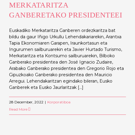
MERKATARITZA
GANBERETAKO PRESIDENTEEI
Euskadiko Merkataritza Ganberen ordezkaritza bat
bildu da gaur Iñigo Urkullu Lehendakariarekin, Arantxa
Tapia Ekonomiaren Garapen, Iraunkortasun eta
Ingurumen sailburuarekin eta Javier Hurtado Turismo,
Merkataritza eta Kontsumo sailburuarekin, Bilboko
Ganberako presidentea den José Ignacio Zudaire,
Arabako Ganberako presidentea den Gregorio Rojo eta
Gipuzkoako Ganberako presidentea den Mauricio
Arregui. Lehendakaritzan egindako bileran, Eusko
Ganberek eta Eusko Jaurlaritzak [...]
28 December, 2022
|
Korporatiboa
Read More