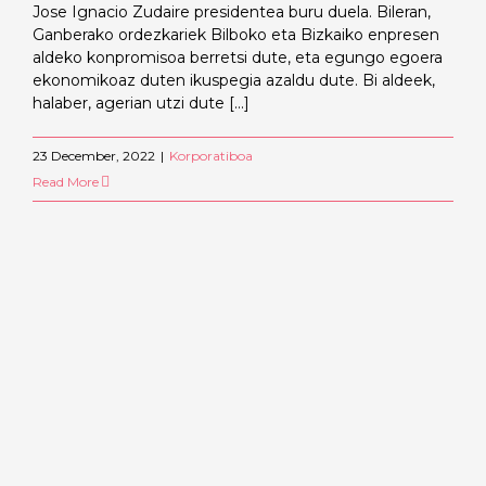
Jose Ignacio Zudaire presidentea buru duela. Bileran,
Ganberako ordezkariek Bilboko eta Bizkaiko enpresen
aldeko konpromisoa berretsi dute, eta egungo egoera
ekonomikoaz duten ikuspegia azaldu dute. Bi aldeek,
halaber, agerian utzi dute [...]
23 December, 2022
|
Korporatiboa
Read More