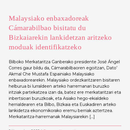
Malaysiako enbaxadoreak
Cámarabilbao bisitatu du
Bizkaiarekin lankidetzan aritzeko
moduak identifikatzeko
Bilboko Merkataritza Ganberako presidente José Ángel
Corres gaur bildu da, Cámarabilbaoren egoitzan, Dato’
Akmal Che Mustafa Espainiako Malaysiako
enbaxadorearekin. Malaysiako ordezkaritzaren bisitaren
helburua bi lurraldeen arteko harremanari buruzko
iritziak partekatzea izan da, batez ere merkataritzari eta
inbertsioari buruzkoak, eta Asiako hego-ekialdeko
herrialdearen eta Bilbo, Bizkaia eta Euskadiren arteko
lankidetza ekonomikorako eremu berriak aztertzea.
Merkataritza-harremanak Malaysiarekin [...]