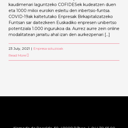
kaudimenari laguntzeko COFIDESek kudeatzen duen
eta 1000 milioi eurokin esleitu den inbertsio-funtsa.
COVID-19ak kaltetutako Enpresak Birkapitalizatzeko
Funtsan sar daitezkeen Euskadiko enpresen unibertso
potentziala 1.000 ingurukoa da. Aurrez aurre zein online
modalitatean jarraitu ahal izan den aurkezpenari [...]
23 July, 2021
|
Enpresa soluzioak
Read More
Alameda de Recalde, 50, 48008 Bilbao |
944 70 65 00