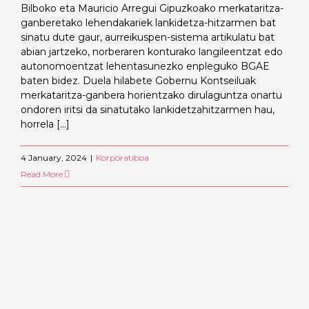
Bilboko eta Mauricio Arregui Gipuzkoako merkataritza-
ganberetako lehendakariek lankidetza-hitzarmen bat
sinatu dute gaur, aurreikuspen-sistema artikulatu bat
abian jartzeko, norberaren konturako langileentzat edo
autonomoentzat lehentasunezko enpleguko BGAE
baten bidez. Duela hilabete Gobernu Kontseiluak
merkataritza-ganbera horientzako dirulaguntza onartu
ondoren iritsi da sinatutako lankidetzahitzarmen hau,
horrela [...]
4 January, 2024
|
Korporatiboa
Read More