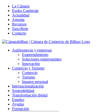
Skip
La Cámara
to
Eusko Ganberak
content
Actualidad
Agenda
Recursos
Suscríbete
Contacto
Autónomo/as y empresas
Emprendimiento
Soluciones empresariales
Innovación
Comercio y Turismo
Comercio
Turismo
Imagen personal
Internacionalización
Sostenibilidad
Transformación digital
Empleo
Ayudas
Formación