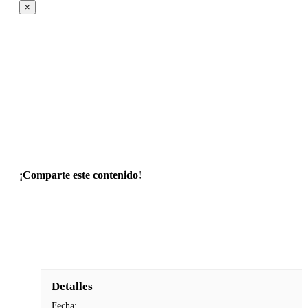
×
¡Comparte este contenido!
Facebook
Twitter
LinkedIn
WhatsApp
Navegación
de
Evento
Detalles
Fecha: