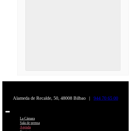
Alameda de Recalde, 50, 48008 Bilbao |
944 70 65 00
Toggle
Navigation
La Cámara
Sala de prensa
Agenda