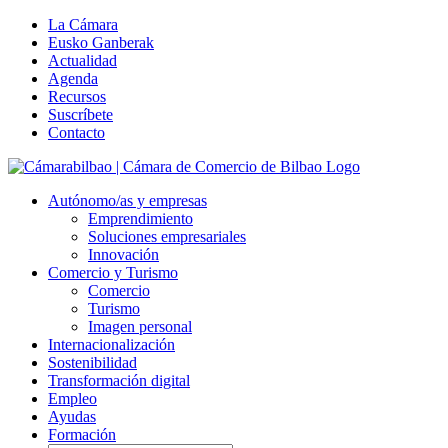
Skip
La Cámara
to
Eusko Ganberak
content
Actualidad
Agenda
Recursos
Suscríbete
Contacto
Autónomo/as y empresas
Emprendimiento
Soluciones empresariales
Innovación
Comercio y Turismo
Comercio
Turismo
Imagen personal
Internacionalización
Sostenibilidad
Transformación digital
Empleo
Ayudas
Formación