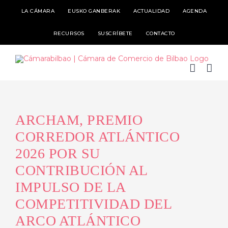
Skip
LA CÁMARA
EUSKO GANBERAK
ACTUALIDAD
AGENDA
to
RECURSOS
SUSCRÍBETE
CONTACTO
content
ARCHAM, PREMIO
CORREDOR ATLÁNTICO
2026 POR SU
CONTRIBUCIÓN AL
IMPULSO DE LA
COMPETITIVIDAD DEL
ARCO ATLÁNTICO