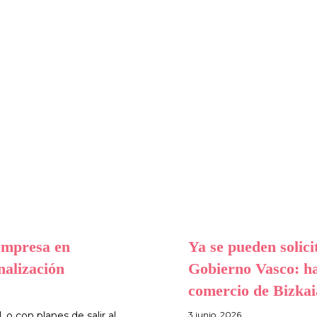
empresa en
Ya se pueden solic
nalización
Gobierno Vasco: ha
comercio de Bizkai
 o con planes de salir al
3 junio, 2026