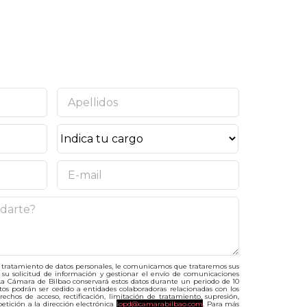
RMACIÓN Y TE
TIONAMOS TU
ITUD DE AYUDA
al tratamiento de datos personales, le comunicamos que trataremos sus
r su solicitud de información y gestionar el envío de comunicaciones
 La Cámara de Bilbao conservará estos datos durante un periodo de 10
stos podrán ser cedido a entidades colaboradoras relacionadas con los
derechos de acceso, rectificación, limitación de tratamiento, supresión,
petición a la dirección electrónica
lopd@camarabilbao.com
. Para más