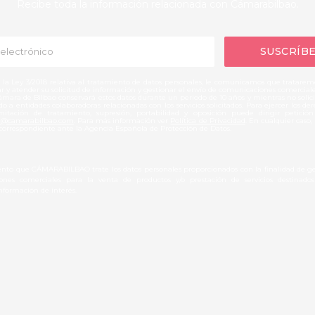
Recibe toda la información relacionada con Cámarabilbao.
la Ley 3/2018 relativa al tratamiento de datos personales, le comunicamos que tratarem
tar y atender su solicitud de información y gestionar el envío de comunicaciones comercial
Cámara de Bilbao conservará estos datos durante un periodo de 10 años y mientras no solicit
o a entidades colaboradoras relacionadas con los servicios solicitados. Para ejercer los de
limitación de tratamiento, supresión, portabilidad y oposición puede dirigir petició
d@camarabilbao.com
. Para más información ver
Política de Privacidad
. En cualquier caso,
correspondiente ante la Agencia Española de Protección de Datos.
iento que CÁMARABILBAO trate los datos personales proporcionados con la finalidad de ge
nes comerciales para la venta de productos y/o prestación de servicios destinad
información de interés.