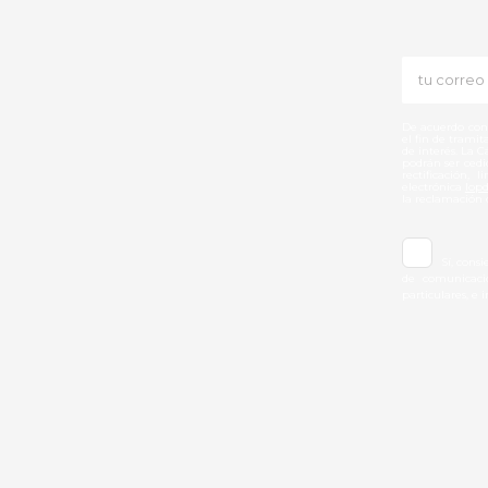
De acuerdo con 
el fin de trami
de interés. La 
podrán ser cedid
rectificación, 
electrónica
lop
la reclamación 
Sí, cons
de comunicacio
particulares, e 