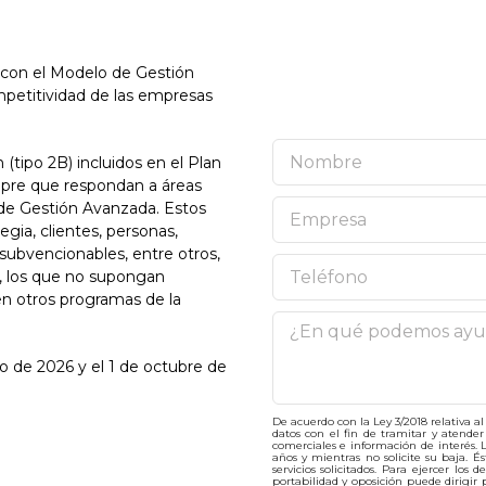
INFO
GES
 con el Modelo de Gestión
SOLIC
petitividad de las empresas
(tipo 2B) incluidos en el Plan
pre que respondan a áreas
e de Gestión Avanzada. Estos
ia, clientes, personas,
subvencionables, entre otros,
 los que no supongan
n otros programas de la
o de 2026 y el 1 de octubre de
De acuerdo con la Ley 3/2018 relativa 
datos con el fin de tramitar y atende
comerciales e información de interés.
años y mientras no solicite su baja. É
servicios solicitados. Para ejercer los 
portabilidad y oposición puede dirigir 