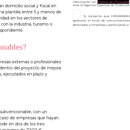
información ver
Política de Privacidad
 domicilio social y fiscal en
ante la Agencia Española de Protección
na plantilla entre 5 y menos de
Sí, consiento que CÁMARABILBA
vidad en los sectores de
gestionar el envío de comunicaciones 
 con la industria, turismo o
destinados a empresas y particulares, e
espondiente.
onables?
esas externas o profesionales
 dentro del proyecto de mejora
, ejecutados en plazo y
 subvencionable, con un
 caso de empresas que hayan
de en dos de los tres
 un máximo de 7.500 €.