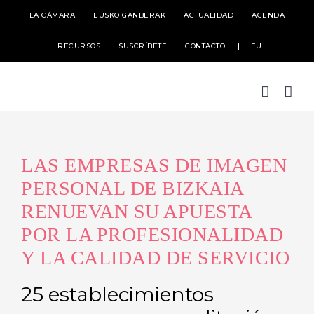
Skip
LA CÁMARA
EUSKO GANBERAK
ACTUALIDAD
AGENDA
to
RECURSOS
SUSCRÍBETE
CONTACTO
EU
content
LAS EMPRESAS DE IMAGEN
PERSONAL DE BIZKAIA
RENUEVAN SU APUESTA
POR LA PROFESIONALIDAD
Y LA CALIDAD DE SERVICIO
25 establecimientos