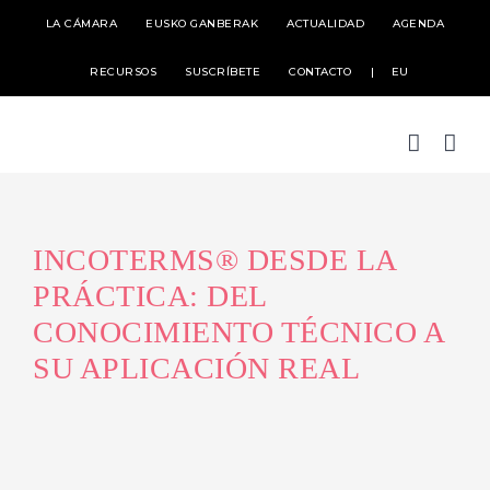
Skip
LA CÁMARA
EUSKO GANBERAK
ACTUALIDAD
AGENDA
to
RECURSOS
SUSCRÍBETE
CONTACTO
EU
content
INCOTERMS® DESDE LA
PRÁCTICA: DEL
CONOCIMIENTO TÉCNICO A
SU APLICACIÓN REAL