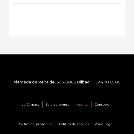
Alameda de Recalde, 50, 48008 Bilbao |
944 70 65 00
La Cámara
Sala de prensa
Agenda
Contacto
Política de privacidad
Política de cookies
Aviso Legal