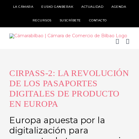
Skip
LA CÁMARA
EUSKO GANBERAK
ACTUALIDAD
AGENDA
to
RECURSOS
SUSCRÍBETE
CONTACTO
content
CIRPASS-2: LA REVOLUCIÓN
DE LOS PASAPORTES
DIGITALES DE PRODUCTO
EN EUROPA
Europa apuesta por la
digitalización para