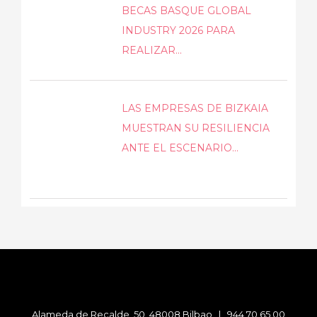
BECAS BASQUE GLOBAL
INDUSTRY 2026 PARA
REALIZAR...
LAS EMPRESAS DE BIZKAIA
MUESTRAN SU RESILIENCIA
ANTE EL ESCENARIO...
Alameda de Recalde, 50, 48008 Bilbao |
944 70 65 00