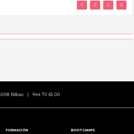
Facebook
Twitter
LinkedIn
Whats
48008 Bilbao |
944 70 65 00
FORMACIÓN
BOOTCAMPS