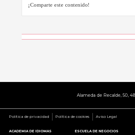
¡Comparte este contenido!
Navegación
de
Evento
Alameda de Recalde, 50, 
Política de privacidad
Política de cookies
Aviso Legal
ACADEMIA DE IDIOMAS
ESCUELA DE NEGOCIOS