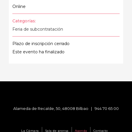
Online
Categorías:
Feria de subcontratación
Plazo de inscripción cerrado
Este evento ha finalizado
Alameda de Recalde, 50, 48008 Bilbao |
944 70 65 00
La Cámara
Sala de prensa
Agenda
Contacto