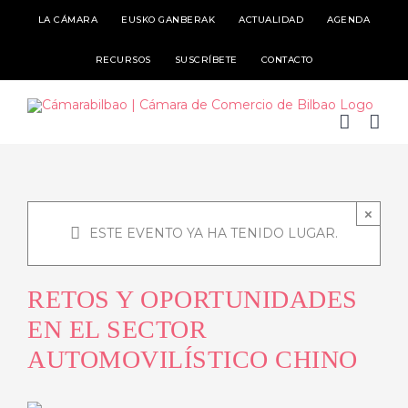
Skip
LA CÁMARA
EUSKO GANBERAK
ACTUALIDAD
AGENDA
to
RECURSOS
SUSCRÍBETE
CONTACTO
content
×
ESTE EVENTO YA HA TENIDO LUGAR.
RETOS Y OPORTUNIDADES
EN EL SECTOR
AUTOMOVILÍSTICO CHINO