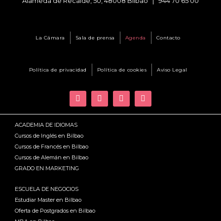
Alameda de Recalde, 50, 48008 Bilbao |
944 70 65 00
La Cámara
Sala de prensa
Agenda
Contacto
Política de privacidad
Política de cookies
Aviso Legal
ACADEMIA DE IDIOMAS
Cursos de Inglés en Bilbao
Cursos de Francés en Bilbao
Cursos de Alemán en Bilbao
GRADO EN MARKETING
ESCUELA DE NEGOCIOS
Estudiar Master en Bilbao
Oferta de Postgrados en Bilbao