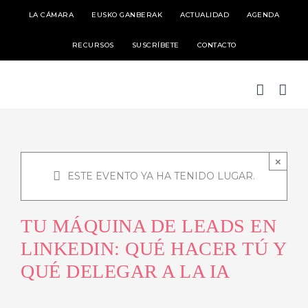
Skip
LA CÁMARA
EUSKO GANBERAK
ACTUALIDAD
AGENDA
to
RECURSOS
SUSCRÍBETE
CONTACTO
content
×
ESTE EVENTO YA HA TENIDO LUGAR.
TU MÁQUINA DE LEADS EN
LINKEDIN: QUÉ HACER TÚ Y
QUÉ DELEGAR A LA IA