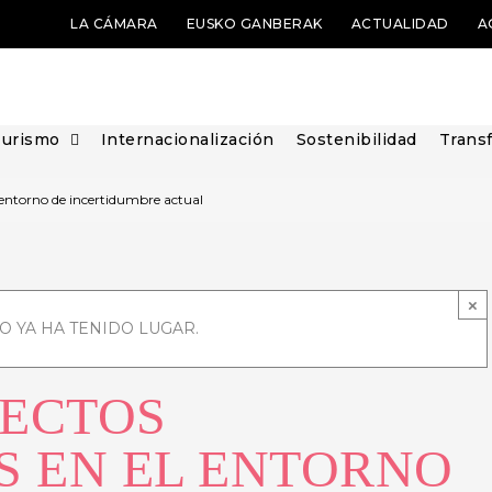
LA CÁMARA
EUSKO GANBERAK
ACTUALIDAD
A
Turismo
Internacionalización
Sostenibilidad
Transf
 entorno de incertidumbre actual
×
O YA HA TENIDO LUGAR.
ECTOS
S EN EL ENTORNO