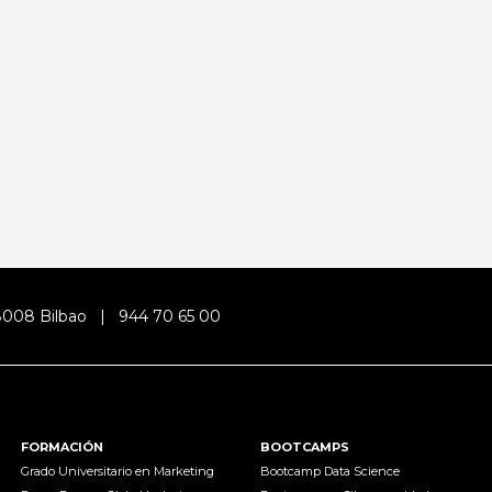
48008 Bilbao |
944 70 65 00
FORMACIÓN
BOOTCAMPS
Grado Universitario en Marketing
Bootcamp Data Science