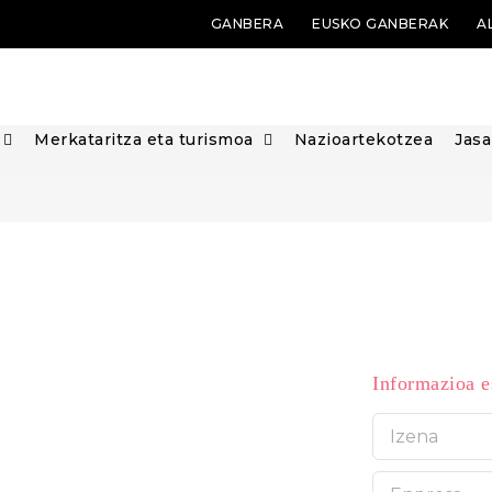
GANBERA
EUSKO GANBERAK
A
Merkataritza eta turismoa
Nazioartekotzea
Jasa
O
Informazioa
rrean