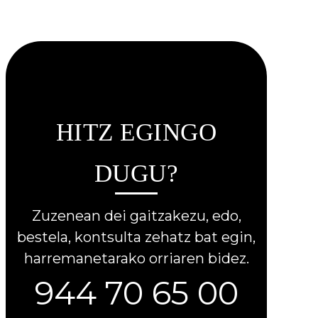
HITZ EGINGO
DUGU?
Zuzenean dei gaitzakezu, edo,
bestela, kontsulta zehatz bat egin,
harremanetarako orriaren bidez.
944 70 65 00