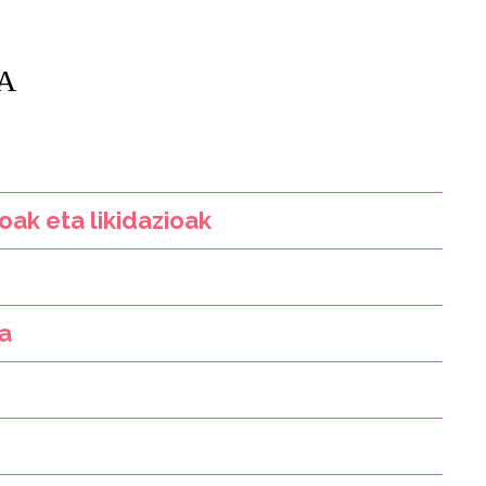
A
ak eta likidazioak
ka