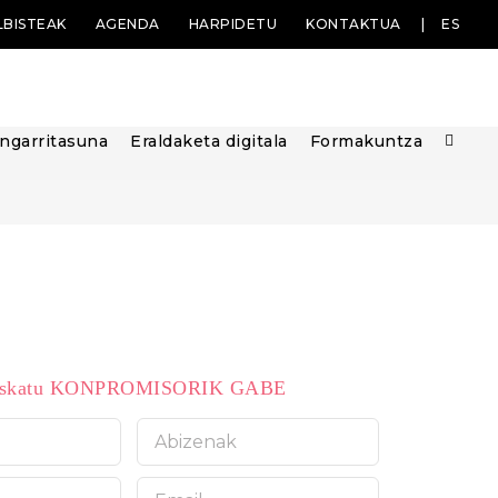
LBISTEAK
AGENDA
HARPIDETU
KONTAKTUA
ES
ngarritasuna
Eraldaketa digitala
Formakuntza
 eskatu KONPROMISORIK GABE