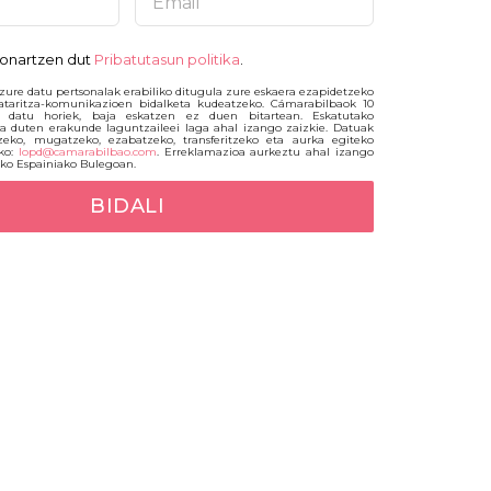
a onartzen dut
Pribatutasun politika
.
zure datu pertsonalak erabiliko ditugula zure eskaera ezapidetzeko
ataritza-komunikazioen bidalketa kudeatzeko. Cámarabilbaok 10
 datu horiek, baja eskatzen ez duen bitartean. Eskatutako
ia duten erakunde laguntzaileei laga ahal izango zaizkie. Datuak
zeko, mugatzeko, ezabatzeko, transferitzeko eta aurka egiteko
eko:
lopd@camarabilbao.com
. Erreklamazioa aurkeztu ahal izango
ko Espainiako Bulegoan.