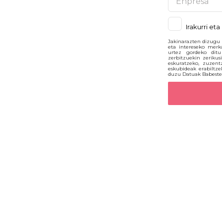
i toki-
Irakurri et
Jakinarazten dizugu 
eta intereseko merk
urtez gordeko ditu
zerbitzuekin zerikus
eskuratzeko, zuzent
eskubideak erabiltz
duzu Datuak Babeste