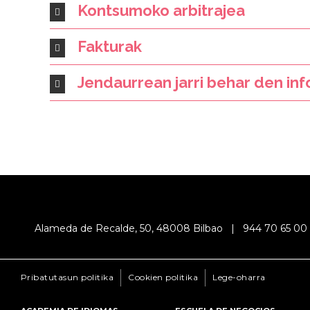
Kontsumoko arbitrajea
Fakturak
Jendaurrean jarri behar den in
Alameda de Recalde, 50, 48008 Bilbao |
944 70 65 00
Pribatutasun politika
Cookien politika
Lege-oharra