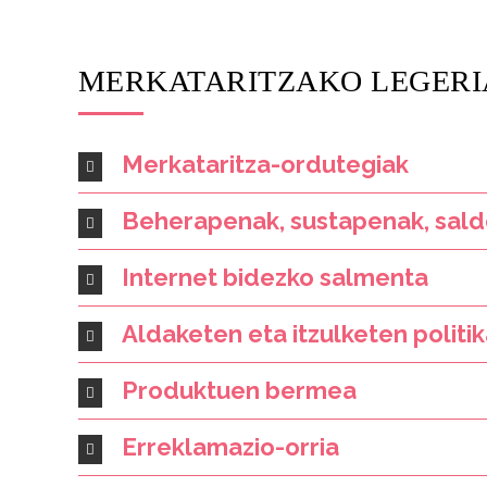
MERKATARITZAKO LEGERI
Merkataritza-ordutegiak
Beherapenak, sustapenak, saldo
Internet bidezko salmenta
Aldaketen eta itzulketen politi
Produktuen bermea
Erreklamazio-orria