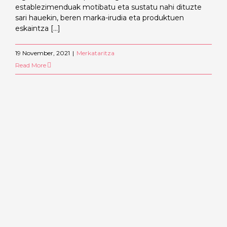
establezimenduak motibatu eta sustatu nahi dituzte
sari hauekin, beren marka-irudia eta produktuen
eskaintza [...]
19 November, 2021
|
Merkataritza
Read More