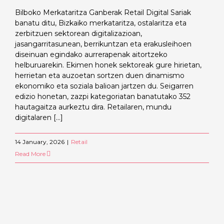
Bilboko Merkataritza Ganberak Retail Digital Sariak
banatu ditu, Bizkaiko merkataritza, ostalaritza eta
zerbitzuen sektorean digitalizazioan,
jasangarritasunean, berrikuntzan eta erakusleihoen
diseinuan egindako aurrerapenak aitortzeko
helburuarekin. Ekimen honek sektoreak gure hirietan,
herrietan eta auzoetan sortzen duen dinamismo
ekonomiko eta soziala balioan jartzen du. Seigarren
edizio honetan, zazpi kategoriatan banatutako 352
hautagaitza aurkeztu dira. Retailaren, mundu
digitalaren [...]
14 January, 2026
|
Retail
Read More