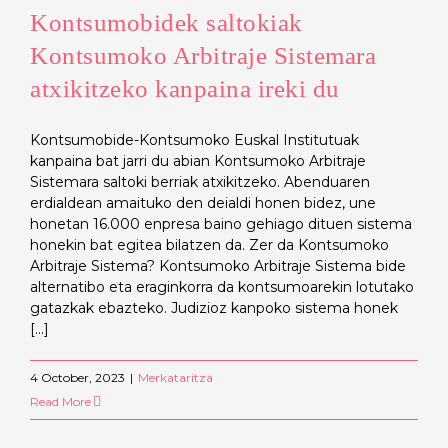
Kontsumobidek saltokiak
Kontsumoko Arbitraje Sistemara
atxikitzeko kanpaina ireki du
Kontsumobide-Kontsumoko Euskal Institutuak
kanpaina bat jarri du abian Kontsumoko Arbitraje
Sistemara saltoki berriak atxikitzeko. Abenduaren
erdialdean amaituko den deialdi honen bidez, une
honetan 16.000 enpresa baino gehiago dituen sistema
honekin bat egitea bilatzen da. Zer da Kontsumoko
Arbitraje Sistema? Kontsumoko Arbitraje Sistema bide
alternatibo eta eraginkorra da kontsumoarekin lotutako
gatazkak ebazteko. Judizioz kanpoko sistema honek
[...]
4 October, 2023
|
Merkataritza
Read More