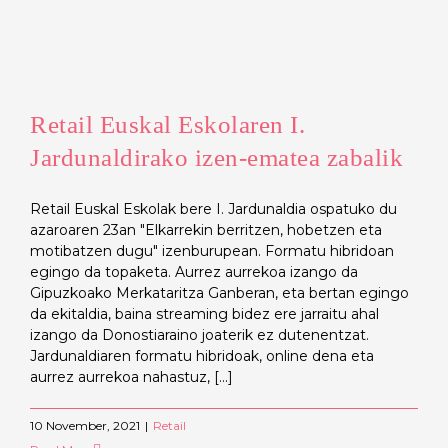
Retail Euskal Eskolaren I.
Jardunaldirako izen-ematea zabalik
Retail Euskal Eskolak bere I. Jardunaldia ospatuko du
azaroaren 23an "Elkarrekin berritzen, hobetzen eta
motibatzen dugu" izenburupean. Formatu hibridoan
egingo da topaketa. Aurrez aurrekoa izango da
Gipuzkoako Merkataritza Ganberan, eta bertan egingo
da ekitaldia, baina streaming bidez ere jarraitu ahal
izango da Donostiaraino joaterik ez dutenentzat.
Jardunaldiaren formatu hibridoak, online dena eta
aurrez aurrekoa nahastuz, [...]
10 November, 2021
|
Retail