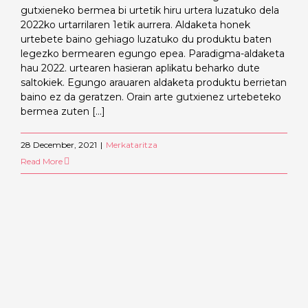
gutxieneko bermea bi urtetik hiru urtera luzatuko dela
2022ko urtarrilaren 1etik aurrera. Aldaketa honek
urtebete baino gehiago luzatuko du produktu baten
legezko bermearen egungo epea. Paradigma-aldaketa
hau 2022. urtearen hasieran aplikatu beharko dute
saltokiek. Egungo arauaren aldaketa produktu berrietan
baino ez da geratzen. Orain arte gutxienez urtebeteko
bermea zuten [...]
28 December, 2021
|
Merkataritza
Read More