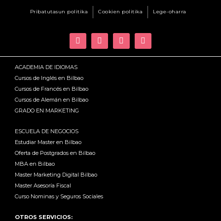
Pribatutasun politika
Cookien politika
Lege-oharra
ACADEMIA DE IDIOMAS
Cursos de Inglés en Bilbao
Cursos de Francés en Bilbao
Cursos de Alemán en Bilbao
GRADO EN MARKETING
ESCUELA DE NEGOCIOS
Estudiar Master en Bilbao
Oferta de Postgrados en Bilbao
MBA en Bilbao
Master Marketing Digital Bilbao
Master Asesoría Fiscal
Curso Nominas y Seguros Sociales
OTROS SERVICIOS: