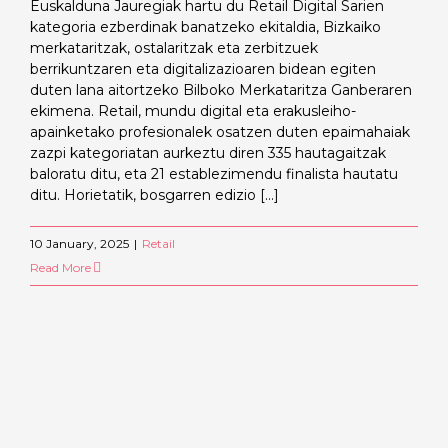
Euskalduna Jauregiak hartu du Retail Digital Sarien
kategoria ezberdinak banatzeko ekitaldia, Bizkaiko
merkataritzak, ostalaritzak eta zerbitzuek
berrikuntzaren eta digitalizazioaren bidean egiten
duten lana aitortzeko Bilboko Merkataritza Ganberaren
ekimena. Retail, mundu digital eta erakusleiho-
apainketako profesionalek osatzen duten epaimahaiak
zazpi kategoriatan aurkeztu diren 335 hautagaitzak
baloratu ditu, eta 21 establezimendu finalista hautatu
ditu. Horietatik, bosgarren edizio [...]
10 January, 2025
|
Retail
Read More