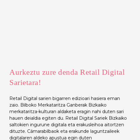
Aurkeztu zure denda Retail Digital
Sarietara!
Retail Digital sarien bigarren edizioari hasiera eman
zaio. Bilboko Merkataritza Ganberak Bizkaiko
merkataritza-kulturan aldaketa eragin nahi duten sari
hauen deialdia egiten du. Retail Digital Sariek Bizkaiko
saltokien ingurune digitala eta erakusleihoa aitortzen
dituzte. Cámarabilbaok eta erakunde laguntzaileek
digitalaren aldeko apustua egin duten