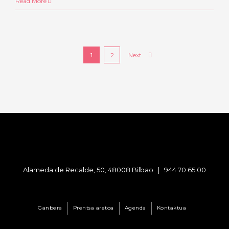
Read More
Next
1
2
Alameda de Recalde, 50, 48008 Bilbao |
944 70 65 00
Ganbera
Prentsa aretoa
Agenda
Kontaktua