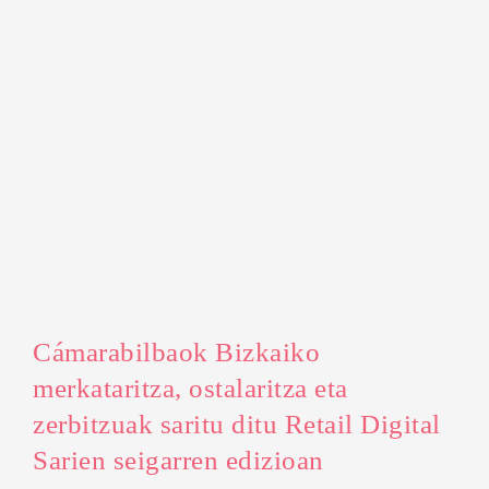
Cámarabilbaok Bizkaiko
merkataritza, ostalaritza eta
zerbitzuak saritu ditu Retail Digital
Sarien seigarren edizioan