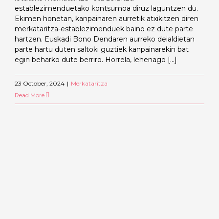
establezimenduetako kontsumoa diruz laguntzen du.
Ekimen honetan, kanpainaren aurretik atxikitzen diren
merkataritza-establezimenduek baino ez dute parte
hartzen. Euskadi Bono Dendaren aurreko deialdietan
parte hartu duten saltoki guztiek kanpainarekin bat
egin beharko dute berriro. Horrela, lehenago [...]
23 October, 2024
|
Merkataritza
Read More