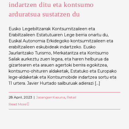
indartzen ditu eta kontsumo
arduratsua sustatzen du
Eusko Legebiltzarrak Kontsumitzaileen eta
Erabiltzaileen Estatutuaren Lege berria onartu du,
Euskal Autonomia Erkidegoko kontsumitzaileen eta
erabiltzaileen eskubideak indartzeko. Eusko
Jaurlaritzako Turismo, Merkataritza eta Kontsumo
Sailak aurkeztu zuen legea, eta haren helburua da
gizartearen eta arauen agertoki berrira egokitzea,
kontsumo-ohituren aldaketak, Estatuko eta Europako
lege-aldaketak eta Kontsumobide indartzea sortu eta
11 urtera. Javier Hurtado sailburuak adierazi [...]
28 April, 2023
|
Jasangarritasuna
,
Retail
Read More