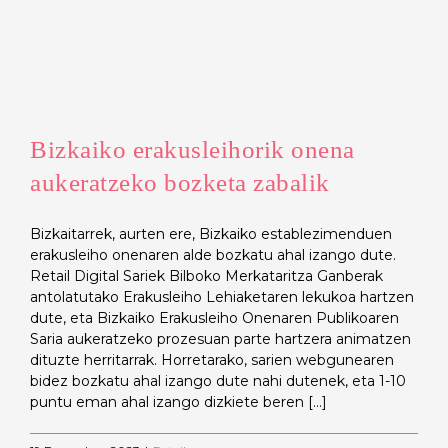
Bizkaiko erakusleihorik onena
aukeratzeko bozketa zabalik
Bizkaitarrek, aurten ere, Bizkaiko establezimenduen
erakusleiho onenaren alde bozkatu ahal izango dute.
Retail Digital Sariek Bilboko Merkataritza Ganberak
antolatutako Erakusleiho Lehiaketaren lekukoa hartzen
dute, eta Bizkaiko Erakusleiho Onenaren Publikoaren
Saria aukeratzeko prozesuan parte hartzera animatzen
dituzte herritarrak. Horretarako, sarien webgunearen
bidez bozkatu ahal izango dute nahi dutenek, eta 1-10
puntu eman ahal izango dizkiete beren [...]