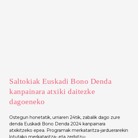
Saltokiak Euskadi Bono Denda
kanpainara atxiki daitezke
dagoeneko
Ostegun honetatik, urriaren 24tik, zabalik dago zure
denda Euskadi Bono Denda 2024 kanpainara
atxikitzeko epea. Programak merkataritza-jarduerarekin
lotutako merkataritza- eta zerbitzu-