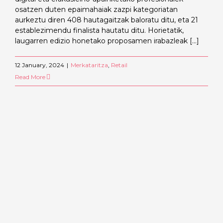
osatzen duten epaimahaiak zazpi kategoriatan
aurkeztu diren 408 hautagaitzak baloratu ditu, eta 21
establezimendu finalista hautatu ditu. Horietatik,
laugarren edizio honetako proposamen irabazleak [...]
12 January, 2024
|
Merkataritza
,
Retail
Read More