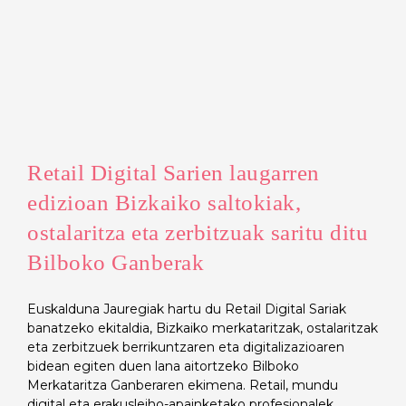
Retail Digital Sarien laugarren
edizioan Bizkaiko saltokiak,
ostalaritza eta zerbitzuak saritu ditu
Bilboko Ganberak
Euskalduna Jauregiak hartu du Retail Digital Sariak
banatzeko ekitaldia, Bizkaiko merkataritzak, ostalaritzak
eta zerbitzuek berrikuntzaren eta digitalizazioaren
bidean egiten duen lana aitortzeko Bilboko
Merkataritza Ganberaren ekimena. Retail, mundu
digital eta erakusleiho-apainketako profesionalek