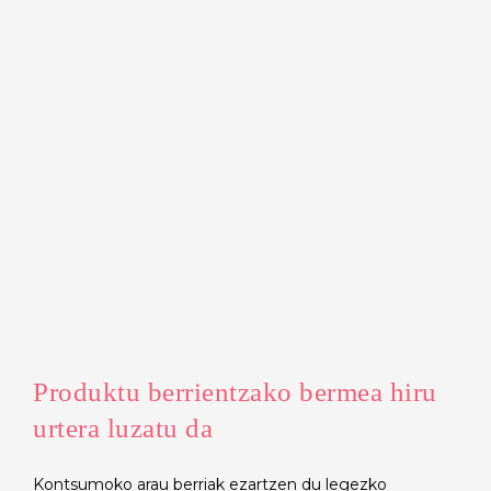
Produktu berrientzako bermea hiru
urtera luzatu da
Kontsumoko arau berriak ezartzen du legezko