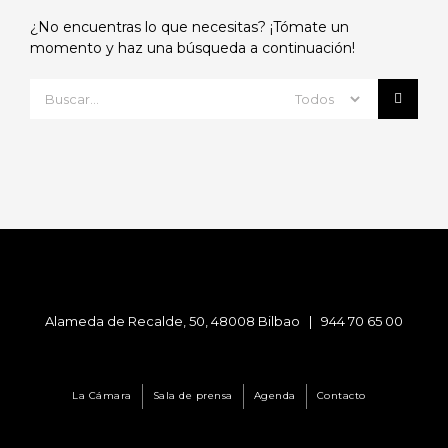
¿No encuentras lo que necesitas? ¡Tómate un
momento y haz una búsqueda a continuación!
Search
for:
Alameda de Recalde, 50, 48008 Bilbao |
944 70 65 00
La Cámara
Sala de prensa
Agenda
Contacto