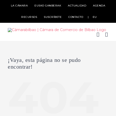
Skip
LA CÁMARA
EUSKO GANBERAK
ACTUALIDAD
AGENDA
to
RECURSOS
SUSCRÍBETE
CONTACTO
EU
content
¡Vaya, esta página no se pudo
encontrar!
404