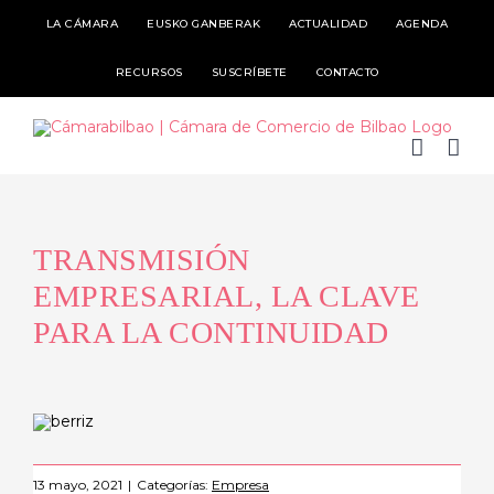
Skip
LA CÁMARA
EUSKO GANBERAK
ACTUALIDAD
AGENDA
to
RECURSOS
SUSCRÍBETE
CONTACTO
content
TRANSMISIÓN
EMPRESARIAL, LA CLAVE
PARA LA CONTINUIDAD
13 mayo, 2021
|
Categorías:
Empresa