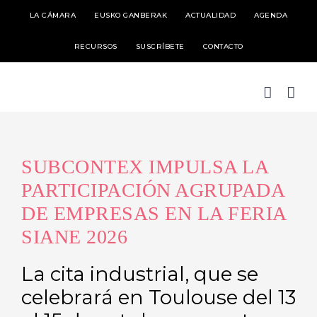
Skip
LA CÁMARA
EUSKO GANBERAK
ACTUALIDAD
AGENDA
to
RECURSOS
SUSCRÍBETE
CONTACTO
content
SUBCONTEX IMPULSA LA
PARTICIPACIÓN AGRUPADA
DE EMPRESAS EN LA FERIA
SIANE 2026
La cita industrial, que se
celebrará en Toulouse del 13